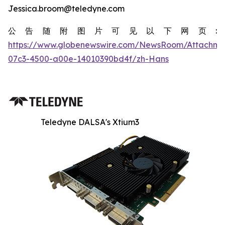
Jessica.broom@teledyne.com
公告随附图片可见以下网页:
https://www.globenewswire.com/NewsRoom/Attachm
07c3-4500-a00e-14010390bd4f/zh-Hans
Teledyne DALSA's Xtium3