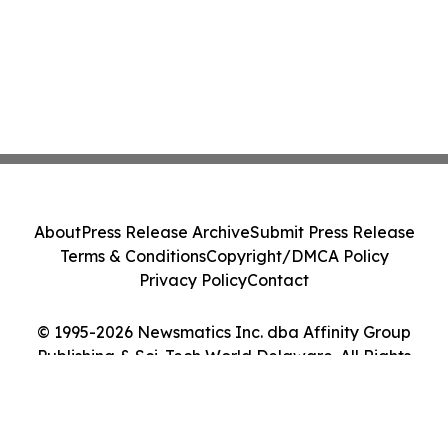
About
Press Release Archive
Submit Press Release
Terms & Conditions
Copyright/DMCA Policy
Privacy Policy
Contact
© 1995-2026 Newsmatics Inc. dba Affinity Group
Publishing & Sci-Tech World Delaware. All Rights
Reserved.
Cookie Settings / Your Privacy Choices