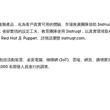
司將複雜產品，化為客戶真實可用的體驗。市場推廣團隊借助 Inst
驗證，省卻繁瑣的設定工夫。教育團隊使用 Instruqt，以真實
、Red Hat 及 Puppet。詳情請瀏覽 instruqt.com。
蹤包括流動裝置、桌面電腦、物聯網 (IoT)、雲端、網頁、擴增實境 
,000 名開發人員進行的調查。