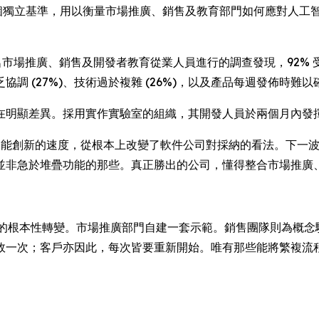
獨立基準，用以衡量市場推廣、銷售及教育部門如何應對人工智能
公司 424 名市場推廣、銷售及開發者教育從業人員進行的調查發現，
 (27%)、技術過於複雜 (26%)，以及產品每週發佈時難以確保
明顯差異。採用實作實驗室的組織，其開發人員於兩個月內發揮
n 表示：「人工智能創新的速度，從根本上改變了軟件公司對採納的看法
並非急於堆疊功能的那些。真正勝出的公司，懂得整合市場推廣
所需的根本性轉變。市場推廣部門自建一套示範。銷售團隊則為概念驗
效一次；客戶亦因此，每次皆要重新開始。唯有那些能將繁複流