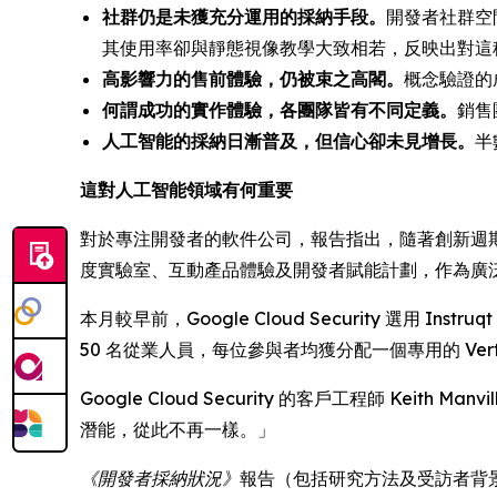
社群仍是未獲充分運用的採納手段。
開發者社群空
其使用率卻與靜態視像教學大致相若，反映出對這
高影響力的售前體驗，仍被束之高閣。
概念驗證的
何謂成功的實作體驗，各團隊皆有不同定義。
銷售
人工智能的採納日漸普及，但信心卻未見增長。
半
這對人工智能領域有何重要
對於專注開發者的軟件公司，報告指出，隨著創新週
度實驗室、互動產品體驗及開發者賦能計劃，作為廣
本月較早前，Google Cloud Security 選用 Ins
50 名從業人員，每位參與者均獲分配一個專用的 Verte
Google Cloud Security 的客戶工程師 Kei
潛能，從此不再一樣。」
《開發者採納狀況》
報告（包括研究方法及受訪者背景統計）