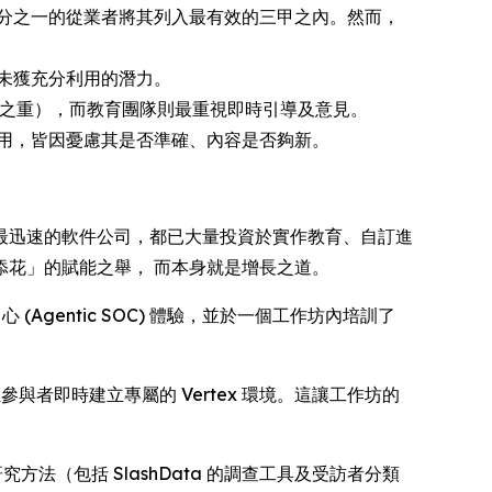
分之一的從業者將其列入最有效的三甲之內。然而，
未獲充分利用的潛力。
中之重），而教育團隊則最重視即時引導及意見。
用，皆因憂慮其是否準確、內容是否夠新。
最迅速的軟件公司，都已大量投資於實作教育、自訂進
花」的賦能之舉， 而本身就是增長之道。
全營運中心 (Agentic SOC) 體驗，並於一個工作坊內培訓了
於能為每位參與者即時建立專屬的 Vertex 環境。這讓工作坊的
的研究方法（包括 SlashData 的調查工具及受訪者分類