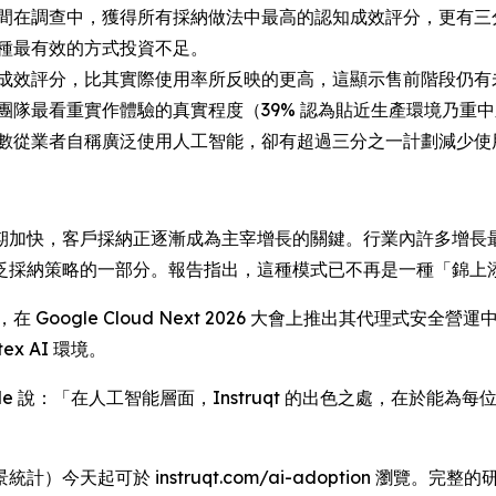
間在調查中，獲得所有採納做法中最高的認知成效評分，更有三
種最有效的方式投資不足。
成效評分，比其實際使用率所反映的更高，這顯示售前階段仍有
團隊最看重實作體驗的真實程度（39% 認為貼近生產環境乃重
數從業者自稱廣泛使用人工智能，卻有超過三分之一計劃減少使
期加快，客戶採納正逐漸成為主宰增長的關鍵。行業內許多增長
泛採納策略的一部分。報告指出，這種模式已不再是一種「錦上添
truqt，在 Google Cloud Next 2026 大會上推出其代理式安
x AI 環境。
th Manville 說：「在人工智能層面，Instruqt 的出色之處，在
今天起可於 instruqt.com/ai-adoption 瀏覽。完整