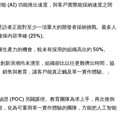
 (AI) 功能推出速度，與客戶實際能採納速度之間
92% 受訪者正面對至少一項重大的開發者採納挑戰。最多人
內容準確 (25%)。
生產力的機會，較未有採用的組織高出約 50%。
。下一波創新浪潮尚未湧至，組織卻比以往更難擠出時間，協
、銷售與教育，讓客戶能真正觸及單一實作體驗。」
證 (POC) 另闢蹊徑。教育團隊為求上手，再次推倒
程，化為可重用單一實作體驗的團隊，方能把人工智能