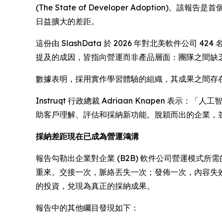
(The State of Developer Adoption)
。該報告是首個
日益擴大的差距。
這份由 SlashData 於 2026 年對北美軟件
提及的成因，皆指向營運而非產品層面：團隊之間缺乏協調
數據表明，採用實作學習體驗的組織，其成果之間存在
Instruqt 行政總裁 Adriaan Knape
助客戶理解、評估和採納新功能。脫穎而出的企業，
採納差距現在已成為營運鴻溝
報告勾勒出企業對企業 (B2B) 軟件公司營運模式
重來。交接一次，脈絡丟失一次；發佈一次，內容失
的投資，兌現為真正的採納成果。
報告中的其他矚目發現如下：