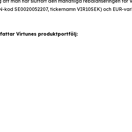
 att man har slutfört den månatliga rebalanseringen för 
N-kod SE0020052207, tickernamn VIR10SEK) och EUR-var
attar Virtunes produktportfölj: