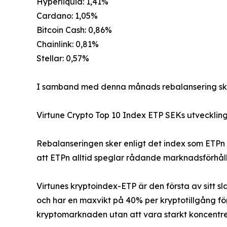
Hyperliquid: 1,41%
Cardano: 1,05%
Bitcoin Cash: 0,86%
Chainlink: 0,81%
Stellar: 0,57%
I samband med denna månads rebalansering sker 
Virtune Crypto Top 10 Index ETP SEKs utveckling 
Rebalanseringen sker enligt det index som ETPn 
att ETPn alltid speglar rådande marknadsförhålla
Virtunes kryptoindex-ETP är den första av sitt s
och har en maxvikt på 40% per kryptotillgång för
kryptomarknaden utan att vara starkt koncentrera