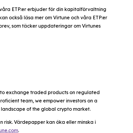
 våra ETP:er erbjuder för din kapitalförvaltning
u kan också läsa mer om Virtune och våra ETP:er
sbrev, som täcker uppdateringar om Virtunes
rypto exchange traded products on regulated
proficient team, we empower investors on a
g landscape of the global crypto market.
n risk. Värdepapper kan öka eller minska i
tune.com
.