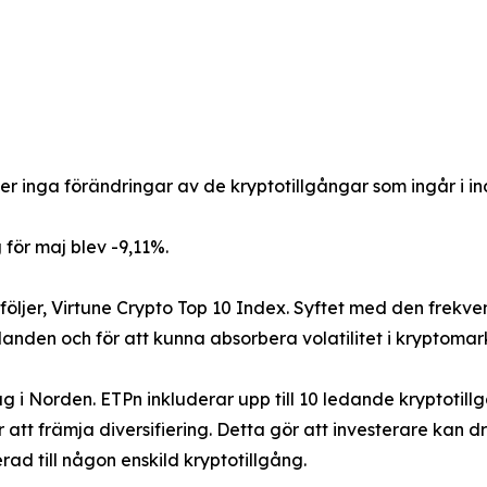
inga förändringar av de kryptotillgångar som ingår i in
för maj blev -9,11%.
följer, Virtune Crypto Top 10 Index. Syftet med den frekve
nden och för att kunna absorbera volatilitet i kryptomark
lag i Norden. ETPn inkluderar upp till 10 ledande kryptot
 att främja diversifiering. Detta gör att investerare kan 
d till någon enskild kryptotillgång.