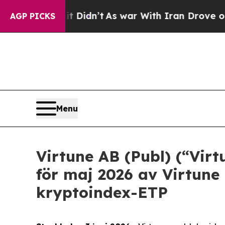
, it Didn’t
As war With Iran Drove oil Prices H
AGP PICKS
Menu
Virtune AB (Publ) (“Vir
för maj 2026 av Virtune
kryptoindex-ETP