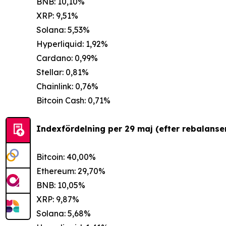
BNB: 10,10%
XRP: 9,51%
Solana: 5,53%
Hyperliquid: 1,92%
Cardano: 0,99%
Stellar: 0,81%
Chainlink: 0,76%
Bitcoin Cash: 0,71%
Indexfördelning per 29 maj (efter rebalanser
Bitcoin: 40,00%
Ethereum: 29,70%
BNB: 10,05%
XRP: 9,87%
Solana: 5,68%