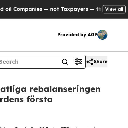
panies — not Taxpayers — the Chance to Cash in 
View all
Provided by AGP
Share
atliga rebalanseringen
rdens första