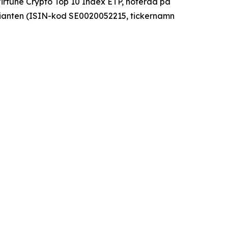
Virtune Crypto Top 10 Index ETP, noterad på
ianten (ISIN-kod SE0020052215, tickernamn