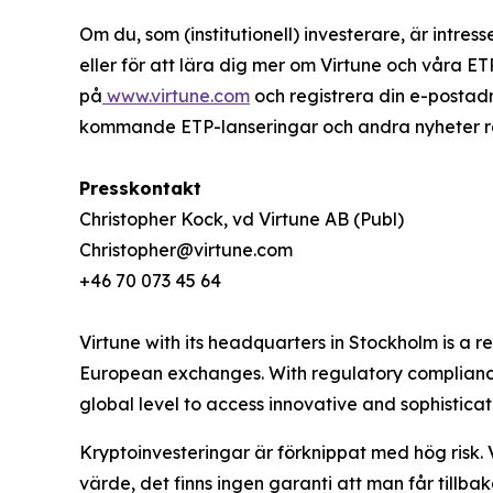
Om du, som (institutionell) investerare, är intres
eller för att lära dig mer om Virtune och våra E
på
www.virtune.com
och registrera din e-postad
kommande ETP-lanseringar och andra nyheter rela
Presskontakt
Christopher Kock, vd Virtune AB (Publ)
Christopher@virtune.com
+46 70 073 45 64
Virtune with its headquarters in Stockholm is a
European exchanges. With regulatory compliance,
global level to access innovative and sophistica
Kryptoinvesteringar är förknippat med hög risk. 
värde, det finns ingen garanti att man får tillbak