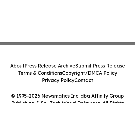
About
Press Release Archive
Submit Press Release
Terms & Conditions
Copyright/DMCA Policy
Privacy Policy
Contact
© 1995-2026 Newsmatics Inc. dba Affinity Group
Publishing & Sci-Tech World Delaware. All Rights
Reserved.
Cookie Settings / Your Privacy Choices