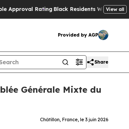
proval Rating
Black Residents Warned of Abusive 
View all
Provided by AGP
Share
blée Générale Mixte du
Châtillon, France, le 3 juin 2026